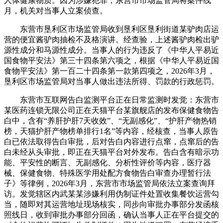
人体健康物质。因为涉嫌犯罪，东营市市场监管局将案件线
月，机关对当事人立案侦查。
东营市垦利区市场监管局收到垦利区垦利街道某驴肉店运
营的便宜酱驴肉抽检不及格演讲。经查验，上述酱驴肉检出驴
源性成分和马源性成分。当事人的行为违反了《中华人平易近
国食物平安法》第三十四条第六项之，根据《中华人平易近国
食物平安法》第一百二十四条第一款第四项之，2026年3月，
垦利区市场监管局对当事人做出违法所得、罚款的行政惩罚。
东营市互联网告白监测平台正在日常监测时发觉：东营市
某医药连锁无限公司正在天猫平台某旗舰店的发布保健食物告
白中，含有“养肝护肝7天收效”、“无副感化”、“护肝产物热销
榜，天猫护肝产物榜单排行1名”等内容，经核查，当事人原告
白已依法取得告白审批，后对告白内容进行点窜，点窜后的告
白未经从头审批，即正在天猫平台对外发布。告白含有暗示功
能、平安性的断言、无副感化、分析性评价等内容，医疗器
械、保健食物、特殊医学用处配方食物告白审查办理暂行法
子》等律例，2026年3月，东营市市场监管局依法立案查询拜
访。发觉辖区内武某某涉嫌利用伪制证件处置收集餐饮运营勾
当，随即对其运营地址现场核实，同步向审批办事部分发函核
照线日，收到审批办事部分回函，确认当事人正在平台提交的