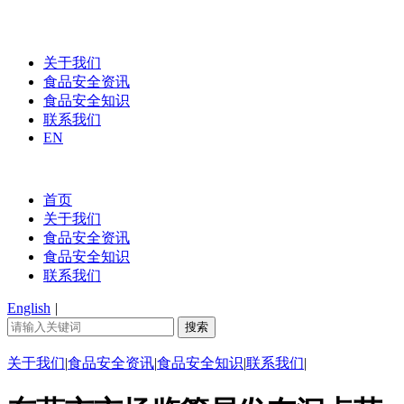
关于我们
食品安全资讯
食品安全知识
联系我们
EN
首页
关于我们
食品安全资讯
食品安全知识
联系我们
English
|
关于我们
|
食品安全资讯
|
食品安全知识
|
联系我们
|