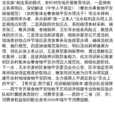
业实操”相连系的模式，有针对性地开展教育培训。一是律例
义务再明白。深切解读《中华人平易近》《餐饮办事食物平安
操做规范》《农村集体会餐食物平安办理法子》等法令律例，
沉点阐明举办者、承办厨师“第一义务人”法令权利及办理人员
监视指点职责。二是风险防控划沉点。系统梳理食材采购、储
存加工、餐具消毒、食物留样、卫生等全链条风险点，教授具
体防控方法。三是营业流程讲透辟。细致存案登记尺度流程、
现场查抄指点环节项目及突发事务应急措置步调，确保流程清
晰、施行规范。四是操做规范落到位。明白流动厨师健康办
理、强化从体义务认识。五是典型案例敲警钟。通过度解实正
在案例，以案，提拔风险辨识取防备能力。此次培训标记着麦
积区农村集体会餐食物平安办理迈入规范化、精细化新阶段。
下一步，天水市麦积区食物平安委员会办公室、区市场监管局
将持续加强监视查抄取指点，鞭策培训无效为日常办理实践，
建牢农村地域食物平安防地，全力保障人平易近群众“舌尖上
的平安”。【青市监·西宁篇】培训赋能强根本 建强步队促保障
——西宁市开展食物平安快检手艺培训并组建专业快检应急步
队粽叶飘喷鼻西部行，消费享安康——西部十二省（区、市）
消费者权益组织配合发布2026年端午节消费提醒。