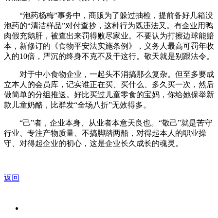
“泡药杨梅”事务中，商贩为了躲过抽检，提前备好几箱没
泡药的“清洁样品”对付查抄，这种行为既违法又。有企业用鸭
肉假充鹅肝，被查出来罚得败尽家业。不要认为打擦边球能赔
本，新修订的《食物平安法实施条例》，义务人最高可罚年收
入的10倍，严沉的终身不克不及干这行。敬天就是别跟法令。
对于中小食物企业，一起头不消搞那么复杂。但至多要成
立本人的会员库，记实谁正在买、买什么、多久买一次，然后
做简单的分组推送。好比买过儿童零食的宝妈，你给她保举新
款儿童奶酪，比群发“全场八折”无效得多。
“己”者，企业本身、从业者本意天良也。“敬己”就是苦守
行业、专注产物质量、不搞脚踏两船，对得起本人的职业操
守、对得起企业的初心，这是企业长久成长的魂灵。
返回
关于我们