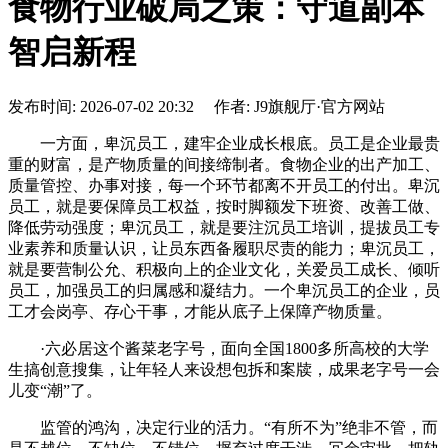
食物行业破局之策：守道副本
智启新程
发布时间: 2026-07-02 20:32 作者: J9旗舰厅·官方网站
一方面，卑沉员工，建牢企业成长根底。员工是企业最贵
重的财富，是产物质量的间接缔制者。食物企业的出产加工、
质量管控、办事对接，每一个环节都离不开员工的付出。卑沉
员工，就是要保障员工权益，按时脚额发下班资、改善工做、
降低劳动强度；卑沉员工，就是要注沉员工培训，提拔员工专
业素养和质量认识，让员东西备履职尽责的能力；卑沉员工，
就是要营制公允、积极向上的企业文化，关爱员工成长、倾听
员工，加强员工的归属感和凝结力。一个卑沉员工的企业，员
工才会岗亭、存心干事，才能从底子上保障产物质量。
·六必居这个酱菜老字号，面向全国1800多所高校的大学
生搞创意搜集，让年轻人来设想包拆和案牍，成果老字号一会
儿变“潮”了。
监管的鸿沟，决定行业的活力。“有所不为”绝非不管，而