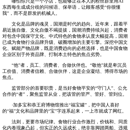
哪怕你只是一个小店，也能够正在本人的粉丝群里用AI
东西每生成成分歧的问候语、保举语，让顾客感受“你很懂
我”，而不是群发的机械人。
文化是品牌的魂灵，国潮是时代的趋向。近年来，跟着平
易近族自傲、文化自傲不竭提拔，国潮消费持续兴起，消费者
对包含中国保守文化、中式特色的食物承认度大幅提高，国潮
已成为食物行业品牌升级、破圈增加的主要引擎。深挖中国文
化、赋能产物品牌，既是消费趋向的必然选择，也是中国食物
企业区别于外资品牌、打制本土特色的焦点劣势。
“他”者，员工、消费者、合做伙伴也。“敬他”就是卑沉员
工价值、消费者信赖、合做伙伴，这是企业凝结、博得市场的
焦点。
监管部分的首要职责，是当好食物平安的“守门人”、公允
合作的“者”，聚焦监管从业，把该管的管严、管好、管到位。
·加多宝和恭王府博物馆推出“福宝罐”，把中国人喜好
的“福”文化和品牌里的“宝”字连系起来，一上市就成了网红。
法则，更要市场纪律。食物行业合作激烈，价钱和、同质
化内卷现象凸起，但实正的久远成长，绝非靠脚踏两船、违规