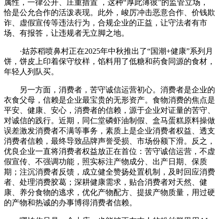
属性，一律公开、庄重措置 ，这种“厚此薄彼”的监管立场，
恰是公允合作的活泼表现。此外，峻厉冲击恶意合作、价钱欺
诈、虚假宣传等违法行为，合规企业的正益，让守法者有市
场、有报答，让违规者无立脚之地。
·姑苏稻喷鼻村正在2025年中秋推出了“国潮+健康”系列月
饼，饼皮上印着保守纹样，馅料用了低糖和药食同源的食材，
年轻人列队买。
另一方面，消费者，苦守诚信运营初心。消费者是企业的
衣食父母，信赖是企业最宝贵的无形资产。食物消费的焦点是
平安、健康、安心，消费者的信赖，源于企业对证量的苦守、
对诚信的践行。近期，同仁堂磷虾油制假、盒马蛋糕原料操做
误差激发消费者不满等事务，素质上是企业消费者权益、透支
消费者信赖，最终导致品牌声誉受损、市场份额下滑。反之，
优良企业一直将消费者权益放正在首位：苦守诚信运营，不虚
假宣传、不强调功能，照实标注产物成分、出产日期、保质
期；注沉消费者反馈，成立健全赞扬处置机制，及时回应消费
者、处理消费胶葛；深耕健康需求，贴合消费者对天然、健
康、养分食物的逃求，优化产物配方、提拔产物质量，用过硬
的产物和热诚的办事博得消费者信赖。