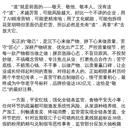
“道”就是前面的——敬天、敬他、敬本人。没有这
个“道”，术越厉害，可能风险越大。好比一个不讲的企业，用
了AI精准营销，可能更精准地；用了文化赋能，可能包拆得
花里胡哨但里面仍是烂货。所以必然是先有“道”，再拿“术”去
放大它。
实正的“敬己”，是沉下心来做产物、静下心来做质量。苦
守“匠心”，深耕产物研发、优化出产工艺、严控质量细节，把
每一款产物都当做之做；摒弃急躁心态，不盲目跟风、不投契
炒做、不搞概念营销，专注焦点从业、打磨焦点合作力；苦守
底线，不赔黑心钱、不干事，以做产物、以质量赢口碑，让企
业成长经得起时间的查验、对得起本人的。正如稻喷鼻村历经
两个半世纪传承，一直苦守糕点制做匠心，恪守质量初心，最
终成为中华老字号标杆，品牌价值达182亿元，这恰是“敬
己”的最好注释。
一方面，平安红线，强化全链条监管。食物平安无小事，
任何环节的疏漏都可能激发系统性风险。从泉源种植养殖、出
产加工，到畅通发卖、终端消费，监管需实现全链条笼盖、全
环节把控。针对近期双汇子公司猪肉抗生素残留超标近38倍、
假奶粉用奶精勾兑制假等恶性事务，监管部分应加大抽检频