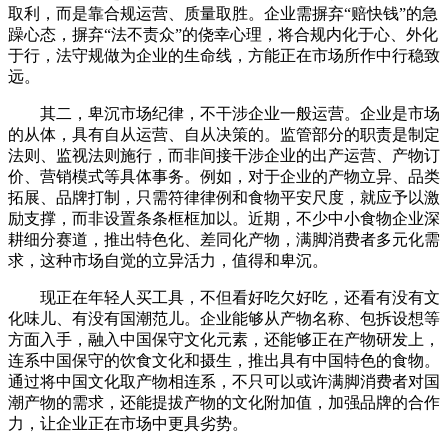
取利，而是靠合规运营、质量取胜。企业需摒弃“赔快钱”的急
躁心态，摒弃“法不责众”的侥幸心理，将合规内化于心、外化
于行，法守规做为企业的生命线，方能正在市场所作中行稳致
远。
其二，卑沉市场纪律，不干涉企业一般运营。企业是市场
的从体，具有自从运营、自从决策的。监管部分的职责是制定
法则、监视法则施行，而非间接干涉企业的出产运营、产物订
价、营销模式等具体事务。例如，对于企业的产物立异、品类
拓展、品牌打制，只需符律律例和食物平安尺度，就应予以激
励支撑，而非设置条条框框加以。近期，不少中小食物企业深
耕细分赛道，推出特色化、差同化产物，满脚消费者多元化需
求，这种市场自觉的立异活力，值得和卑沉。
现正在年轻人买工具，不但看好吃欠好吃，还看有没有文
化味儿、有没有国潮范儿。企业能够从产物名称、包拆设想等
方面入手，融入中国保守文化元素，还能够正在产物研发上，
连系中国保守的饮食文化和摄生，推出具有中国特色的食物。
通过将中国文化取产物相连系，不只可以或许满脚消费者对国
潮产物的需求，还能提拔产物的文化附加值，加强品牌的合作
力，让企业正在市场中更具劣势。