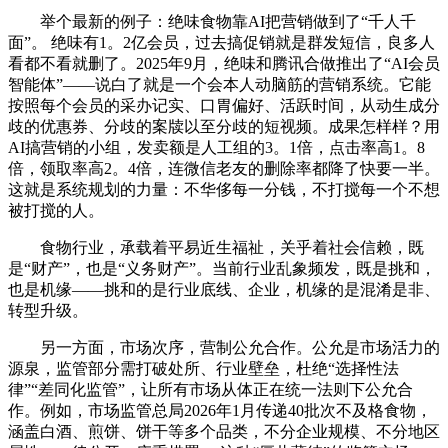
举个最新的例子：绝味食物靠AI把营销做到了“千人千
面”。 绝味有1。2亿会员，过去搞促销就是群发短信，良多人
看都不看就删了。2025年9月，绝味和腾讯合做推出了“AI会员
智能体”——说白了就是一个会本人动脑筋的营销系统。它能
按照每个会员的采办记实、口胃偏好、活跃时间，从动生成分
歧的优惠券、分歧的案牍以至分歧的短视频。成果怎样样？用
AI搞营销的小组，发卖额是人工组的3。1倍，点击率高1。8
倍，领取率高2。4倍，连微信老友的删除率都降了快要一半。
这就是系统规划的力量：不华侈每一分钱，不打搅每一个不想
被打搅的人。
食物行业，承载着平易近生福祉，关乎着社会信赖，既
是“财产”，也是“义务财产”。当前行业乱象频发，既是挑和，
也是机缘——挑和的是行业底线、企业，机缘的是混淆是非、
转型升级。
另一方面，市场次序，营制公允合作。公允是市场活力的
源泉，监管部分需打破处所、行业壁垒，杜绝“选择性法
律”“差同化监管”，让所有市场从体正在统一法则下公允合
作。例如，市场监管总局2026年1月传递40批次不及格食物，
涵盖白酒、煎饼、饼干等多个品类，不分企业规模、不分地区