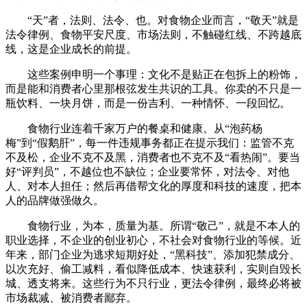
“天”者，法则、法令、也。对食物企业而言，“敬天”就是
法令律例、食物平安尺度、市场法则，不触碰红线、不跨越底
线，这是企业成长的前提。
这些案例申明一个事理：文化不是贴正在包拆上的粉饰，
而是能和消费者心里那根弦发生共识的工具。你卖的不只是一
瓶饮料、一块月饼，而是一份吉利、一种情怀、一段回忆。
食物行业连着千家万户的餐桌和健康。从“泡药杨
梅”到“假鹅肝”，每一件违规事务都正在提示我们：监管不克
不及松，企业不克不及黑，消费者也不克不及“看热闹”。要当
好“评判员”，不越位也不缺位；企业要常怀，对法令、对他
人、对本人担任；然后再借帮文化的厚度和科技的速度，把本
人的品牌做强做久。
食物行业，为本，质量为基。所谓“敬己”，就是不本人的
职业选择，不企业的创业初心，不社会对食物行业的等候。近
年来，部门企业为逃求短期好处，“黑科技”、添加犯禁成分、
以次充好、偷工减料，看似降低成本、快速获利，实则自毁长
城、透支将来。这些行为不只行业，更法令律例，最终必将被
市场裁减、被消费者鄙弃。