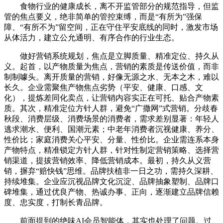
食物行业的健康成长，离不开监管部分的规范指导，但监
管的焦点要义，绝非简单的管控束缚，而是“有所为”强保
障、“有所不为”留空间，正在守住平安底线的同时，激发市场
从体活力，建立公允通明、有序合作的行业生态。
做好营销系统规划，焦点是立脚质量、精准定位、持久从
义。起首，以产物质量为焦点，营销的素质是传送价值，而非
制制噱头。离开质量的营销，好像无源之水、无本之木，难以
长久。企业需聚焦产物焦点劣势（平安、健康、口感、文
化），提炼差同化卖点，让营销内容实正在可托、贴合产物素
质。其次，精准定位方针人群，避免“广撒网”式营销。分歧春
秋段、消费层级、消费场景的消费者，需求差别显著：年轻人
逃求潮水、便利、国潮元素；中老年消费者沉视健康、养分、
性价比；家庭消费关心平安、分量、性价比。企业需连系本身
产物特点，精准锁定方针人群，针对性制定营销策略、选择营
销渠道，提拔营销效率、降低营销成本。最初，持久从义营
销，摒弃“赔快钱”思维。品牌扶植非一日之功，需持久深耕、
持续堆集。企业应沉视品牌文化沉淀、品牌抽象塑制、品牌口
碑堆集，通过优良产物、热诚办事、正向，逐渐建立品牌信赖
度、忠实度，打制长青品牌。
前面提到的绝味AI会员智能体，其实也处理了问题。过