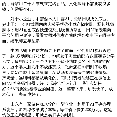
的，能够用二十四节气来定名新品。文化赋能不需要花良多
钱，但需要存心。
对于小企业，不需要本人开辟AI，能够用现成的东西。
好比用ChatGPT或国内的大模子帮你生成产物案牍、写短视频
脚本；用AI画图东西快速设想几版包拆草图；用AI阐发电商
平台的用户评论，看看大师对你家产物的埋怨集中正在哪些方
面。结果却立竿见影。
中国飞鹤正在这方面走正在了前面。他们用AI参取设想
了一款“跃动卵白养分粉”，AI阐发了海量的配方数据和养分学
论文，最初给出了一个含有1600多种功能肽的“小乳卵白”配
方。这个靠人脑几乎不成能完成。飞鹤还把AI用到了牧场
里：给奶牛戴上智能项圈，AI从动监测每头牛的健康情况、
产奶量，连喂料都是从动化的。同时消费者能够正在微信上
问“AI养分师”问题，好比“我家宝宝8个月，喝什么奶粉
好？”AI能给出很专业的回覆。这一整套下来，研发快了、成
本低了、办事也好了。
山东有一家做速冻水饺的中型企业，利用了AI库存办理
系统后，原料华侈削减了30%，每年省下快要200万元。这笔
钱放正在利润里，那就是实打实的纯利。