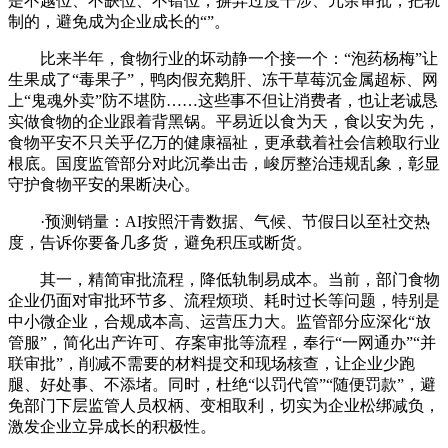
是不越位、不缺位、不错位，摒弃过度干涉、冗余审批，把轨
制的，避免成为企业成长的“”。
比来半年，食物行业的坏动静一个接一个：“泡药杨梅”让
生果成了“毒果子”，鸭肉假充鹅肝、冻干草莓沉金属超标、网
上“鬼魂外卖”防不堪防……这些事不但让消费者，也让老诚恳
实做食物的企业跟着背黑锅。平易近以食为天，食以安为先，
食物平安不只关乎亿万的健康福祉，更承载着社会信赖取行业
根底。国度监管部分对此沉拳出击，峻厉整治违规乱象，彰显
守护食物平安的果断决心。
·预测销量：AI按照汗青数据、气候、节假日以至社交热
度，告诉你要备几多货，避免积压或断货。
其一，精简审批流程，降低轨制易成本。当前，部门食物
企业仍面对审批环节多、流程烦琐、耗时过长等问题，特别是
中小微企业，合规成本高、运营压力大。监管部分应深化“放
管服”，简化出产许可、存案审批等流程，奉行“一网通办”“并
联审批”，削减不需要的材料提交和现场核查，让企业少跑
腿、好处事、不添堵。同时，杜绝“以罚代管”“随便罚款”，避
免部门下层监管人员权柄、变相取利，切实为企业松绑减负，
激发企业立异成长的积极性。