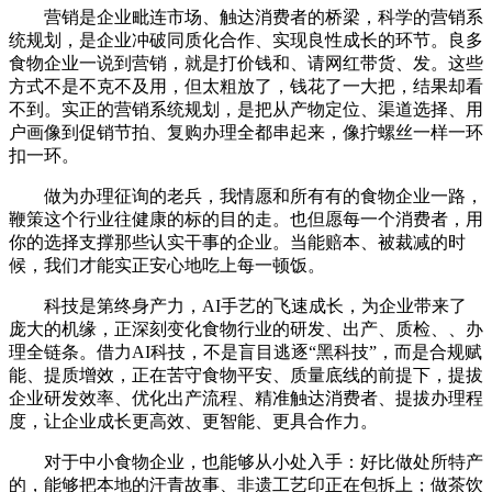
营销是企业毗连市场、触达消费者的桥梁，科学的营销系
统规划，是企业冲破同质化合作、实现良性成长的环节。良多
食物企业一说到营销，就是打价钱和、请网红带货、发。这些
方式不是不克不及用，但太粗放了，钱花了一大把，结果却看
不到。实正的营销系统规划，是把从产物定位、渠道选择、用
户画像到促销节拍、复购办理全都串起来，像拧螺丝一样一环
扣一环。
做为办理征询的老兵，我情愿和所有有的食物企业一路，
鞭策这个行业往健康的标的目的走。也但愿每一个消费者，用
你的选择支撑那些认实干事的企业。当能赔本、被裁减的时
候，我们才能实正安心地吃上每一顿饭。
科技是第终身产力，AI手艺的飞速成长，为企业带来了
庞大的机缘，正深刻变化食物行业的研发、出产、质检、、办
理全链条。借力AI科技，不是盲目逃逐“黑科技”，而是合规赋
能、提质增效，正在苦守食物平安、质量底线的前提下，提拔
企业研发效率、优化出产流程、精准触达消费者、提拔办理程
度，让企业成长更高效、更智能、更具合作力。
对于中小食物企业，也能够从小处入手：好比做处所特产
的，能够把本地的汗青故事、非遗工艺印正在包拆上；做茶饮