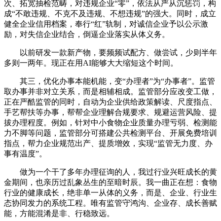
次、拓宽抽检范畴，对违规企业“零”，依法从严从沉惩罚，构
成“不敢违规、不克不及违规、不想违规”的强大。同时，成立
健全企业信用档案，奉行“红”轨制，对诚信企业予以公示激
励，对失信企业结合，倒逼企业落实从体义务。
以前研发一款新产物，要频频试配方、做尝试，少则半年
多则一两年。现正在用AI能够大大缩短这个时间。
其三，优化办事本能机能，变“办理者”为“办事者”。监管
取办事并非对立关系，而是相辅相成。监管部分应改变工做，
正在严酷监管的同时，自动为企业供给政策解读、尺度指点、
手艺帮扶等办事，帮帮企业理解合规要求、规避运营风险、提
拔办理程度。例如，针对中小食物企业质量办理亏弱、检测能
力不脚等问题，监管部分可搭建公共检测平台、开展免费培训
指点，帮力企业规范出产、提质增效，实现“监管无力度、办
事有温度”。
做为一个干了多年办理征询的人，我过行业兴旺成长的黄
金期间，也亲历过乱象丛生的至暗时辰。我一曲正在想：食物
行业的健康成长，绝非单一从体的义务，而是、企业、行业生
态协同发力的系统工程。唯有监管守鸿沟、企业存、成长善赋
能，方能混淆是非、行稳致远。