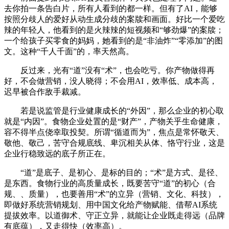
去你拍一条告白片，所有人看到的都一样。但有了AI，能够
按照分歧人的爱好从动生成分歧的案牍和画面。好比一个爱吃
辣的年轻人，他看到的是火辣辣的短视频和“够劲爆”的案牍；
一个给孩子买零食的妈妈，她看到的是“非油炸”“零添加”的图
文。这种“千人千面”的，率天然高。
反过来，光有“道”没有“术”，也会吃亏。你产物做得再
好，不会做营销，没人晓得；不会用AI，效率低、成本高，
迟早被合作敌手裁减。
若是说监管是行业健康成长的“外因”，那么企业的初心取
就是“内因”。食物企业处置的是“财产”，产物关乎生命健康，
容不得半点侥幸取投契。所谓“循道而为”，焦点是常怀敬天、
敬他、敬己，苦守合规底线、卑沉相关从体、恪守行业，这是
企业行稳致远的底子所正在。
“道”是底子、是初心、是标的目的；“术”是方式、是径、
是东西。食物行业的高质量成长，既要苦守“道”的初心（合
规、、质量），也要善用“术”的立异（营销、文化、科技），
即做好系统营销规划、用中国文化给产物赋能、借帮AI系统
提拔效率。以道御术、守正立异，就能让企业既走得远（品牌
有底蕴），又走得快（效率高）。