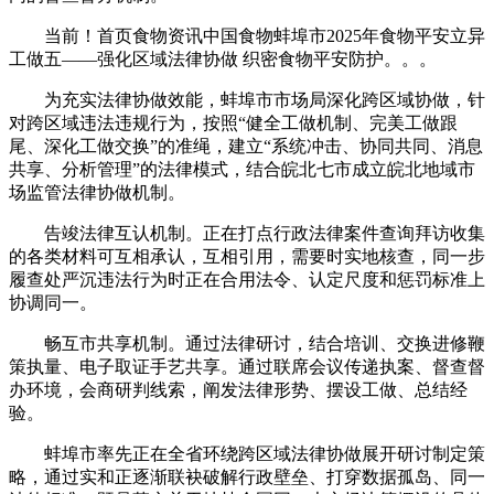
当前！首页食物资讯中国食物蚌埠市2025年食物平安立异
工做五——强化区域法律协做 织密食物平安防护。。。
为充实法律协做效能，蚌埠市市场局深化跨区域协做，针
对跨区域违法违规行为，按照“健全工做机制、完美工做跟
尾、深化工做交换”的准绳，建立“系统冲击、协同共同、消息
共享、分析管理”的法律模式，结合皖北七市成立皖北地域市
场监管法律协做机制。
告竣法律互认机制。正在打点行政法律案件查询拜访收集
的各类材料可互相承认，互相引用，需要时实地核查，同一步
履查处严沉违法行为时正在合用法令、认定尺度和惩罚标准上
协调同一。
畅互市共享机制。通过法律研讨，结合培训、交换进修鞭
策执量、电子取证手艺共享。通过联席会议传递执案、督查督
办环境，会商研判线索，阐发法律形势、摆设工做、总结经
验。
蚌埠市率先正在全省环绕跨区域法律协做展开研讨制定策
略，通过实和正逐渐联袂破解行政壁垒、打穿数据孤岛、同一