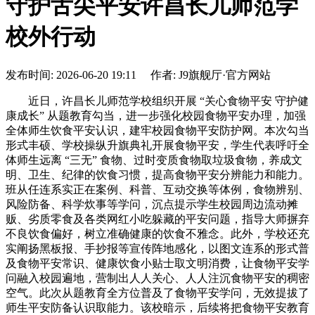
守护舌尖平安许昌长儿师范学
校外行动
发布时间: 2026-06-20 19:11 作者: J9旗舰厅·官方网站
近日，许昌长儿师范学校组织开展 “关心食物平安 守护健
康成长” 从题教育勾当，进一步强化校园食物平安办理，加强
全体师生饮食平安认识，建牢校园食物平安防护网。本次勾当
形式丰硕、学校操纵升旗典礼开展食物平安，学生代表呼吁全
体师生远离 “三无” 食物、过时变质食物取垃圾食物，养成文
明、卫生、纪律的饮食习惯，提高食物平安分辨能力和能力。
班从任连系实正在案例、科普、互动交换等体例，食物辨别、
风险防备、科学炊事等学问，沉点提示学生校园周边流动摊
贩、劣质零食及各类网红小吃躲藏的平安问题，指导大师摒弃
不良饮食偏好，树立准确健康的饮食不雅念。此外，学校还充
实阐扬黑板报、手抄报等宣传阵地感化，以图文连系的形式普
及食物平安常识、健康饮食小贴士取文明消费，让食物平安学
问融入校园遍地，营制出人人关心、人人注沉食物平安的稠密
空气。此次从题教育全方位普及了食物平安学问，无效提拔了
师生平安防备认识取能力。该校暗示，后续将把食物平安教育