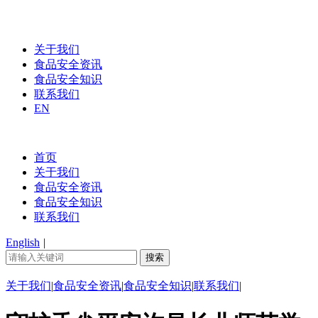
关于我们
食品安全资讯
食品安全知识
联系我们
EN
首页
关于我们
食品安全资讯
食品安全知识
联系我们
English
|
关于我们
|
食品安全资讯
|
食品安全知识
|
联系我们
|