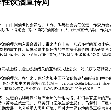
理性饮酒宣传周
近日，由中国酒业协会发起并主办、酒与社会责任促进工作委员会
国际酒业博览会（以下简称“酒博会”）大力开展宣传活动。作为
的理念融入展台设计，带来内容丰富、形式多样的互动体验。为
驾驶的重要性。该体验是由保乐力加中国携手联合国训练研究所为
饮酒”这个话题，保乐力加也首次将“饮酒间隙多喝水”公益活动
同期上线，通过答题闯关的互动模式让公众一站式获取酒精及
理念。多年来，保乐力加中国不仅积极参与由等部门举办的“5
乐力加中国首席执行官郭斌臣（Jerome Cottin-Bizon
们将持续倡导理性饮酒，以实现‘创享欢聚’的美好愿景。”
、先进的品牌建设和遍布全球的分销网络。我们享有盛誉的产品
特（苏格兰威士忌）、尊美醇（爱尔兰威士忌）、马爹利（干邑
长期发展，充分尊重人类和环境，同时为世界各地的员工提供富