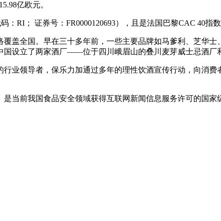
5.98亿欧元。
RI； 证券号：FR0000120693），且是法国巴黎CAC 40
覆盖全国。早在三十多年前，一些主要品牌如马爹利、芝华士、
中国设立了两家酒厂——位于四川峨眉山的叠川麦芽威士忌酒厂
行业领导者，保乐力加通过多年的理性饮酒宣传行动，向消费者
是当前我国食品安全领域获得互联网新闻信息服务许可的国家