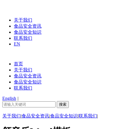
关于我们
食品安全资讯
食品安全知识
联系我们
EN
首页
关于我们
食品安全资讯
食品安全知识
联系我们
English
|
关于我们
|
食品安全资讯
|
食品安全知识
|
联系我们
|