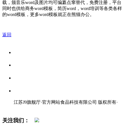
载，颁音乐word及图片均可编纂点窜替代，免费注册，平台
同时也供给商务word模板，简历word，word培训等各类各样
的word模板，更多word模板就正在熊猫办公。
返回
关于我们
食品安全资讯
食品安全知识
联系我们
江苏J9旗舰厅·官方网站食品科技有限公司 版权所有
·
网站地图
关注我们：