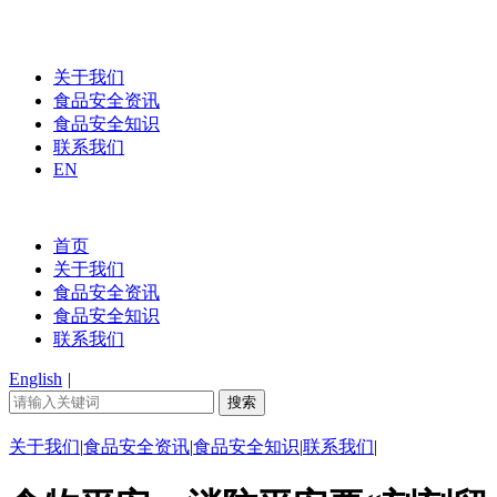
关于我们
食品安全资讯
食品安全知识
联系我们
EN
首页
关于我们
食品安全资讯
食品安全知识
联系我们
English
|
关于我们
|
食品安全资讯
|
食品安全知识
|
联系我们
|