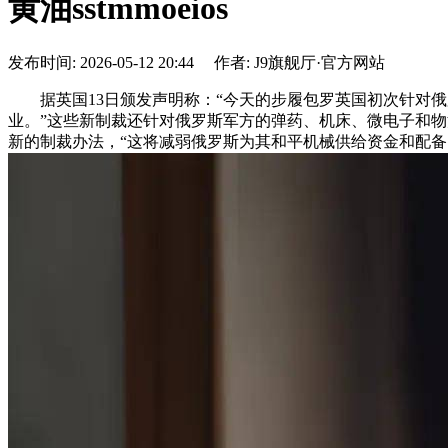
黄油sstmmoeios
发布时间: 2026-05-12 20:44 作者: J9旗舰厅·官方网站
据英国13日颁发声明称：“今天的步履包罗英国初次针对俄罗
业。”这些新制裁还针对俄罗斯军方的弹药、机床、微电子和
新的制裁办法，“这将减弱俄罗斯为其和平机械供给资金和配备