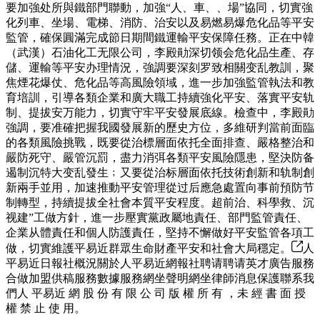
要加強处所與鐵部門聯動，加強“人、車、、場”協同，切實強
化列車、坐場、電梯、消防、治安以及易燃易爆危化品等平安
監管，確保圓滿完成節日期間鐵運輸平安保障任務。正在中韓
（武漢）石油化工无限公司，李殿勛深切领会危化品生產、存
儲、運輸等平安办理情況，強調要深刻罗致相關变乱教訓，聚
焦煙花爆仗、危化品等高風險領域，進一步加強監管執法和教
育培訓，引導各類企業和廣大職工持續強化平安、落實平安轨
制、提拔安万能力，切實守牢平安發展底線。檢查中，李殿勛
強調，要准確把握我國發展新的歷史方位，多維研判當前面臨
的各類風險挑戰，既要從治標層面依托全面排查、嚴格整治和
嚴防死守、嚴管沉罰，盡力消弭各類平安風險隱患，堅決防备
遏制沉特大变乱發生﹔又要從治标層面依托技術創新和轨制創
新兩手並用，加速推動平安管理從过后應急處置向事前預防节
制轉型，持續提拔全社會本質平安程度。超前治、科學救、沉
视建”工做方針，進一步壓實黨政屬地責任、部門監管責任、
企業从體責任和個人防護責任，堅持不懈做好平安監管各項工
做，切實維護平易近群眾生命財產平安和社會大局穩定。
人
平易近日報社概況關於人平易近網報社聘请聘请英才廣告服務
合做加盟供稿服務數據服務網坐聲明網坐律師消息保護聯系我
們人 平易近 網 股 份 有 限 公 司 版 權 所 有 ，未 經 書 面 授
權 禁 止 使 用。