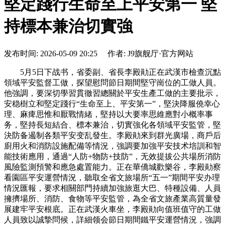
堅定踐行生命至上平安第一 堅
持標本兼治切實強
发布时间: 2026-05-09 20:25 作者: J9旗舰厅·官方网站
5月5日下战书，省委副、省長李殿勛正在武漢市檢查沉點
領域平安監督工做，探望慰問節日期間堅守崗位的工做人員。
他強調，要深切學習貫徹習總關於平安生產工做的主要批示，
安稳樹立和堅定踐行“生命至上、平安第一”，堅決降服僥幸心
理、麻痺思惟和厭戰情緒，堅持以大要率思維應對小概率事
务，堅持長短結合、標本兼治，切實強化各領域平安監管，堅
決防备遏制各類平安变乱發生。李殿勛來到群光廣場，商戶后
廚用火和消防設施配備等情況，強調要加強平安技术培訓和智
能技術應用，通過“人防+物防+技防”，无效提拔公共場所消防
風險監測預警和應急處置能力。正在華僑城歡樂谷，李殿勛察
看園區平安運營情況，聽取全省文旅場所“五一”期間平安办理
情況匯報，要求相關部門持續加強旅逛大巴、特種設備、人員
擁擠場所、消防、食物等平安監管，為全省文旅產業高質量發
展建牢平安根底。正在武漢火車坐，李殿勛向值班值守的工做
人員致以誠摯問候，詳細领会節日期間鐵平安運營情況，強調