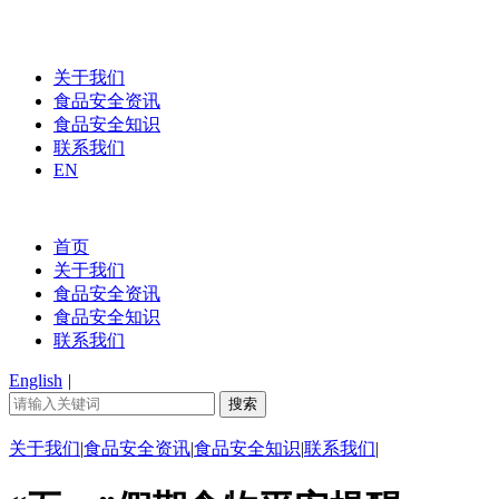
关于我们
食品安全资讯
食品安全知识
联系我们
EN
首页
关于我们
食品安全资讯
食品安全知识
联系我们
English
|
关于我们
|
食品安全资讯
|
食品安全知识
|
联系我们
|