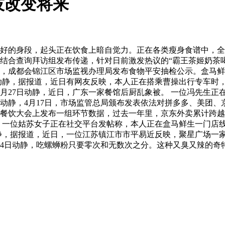
技改变将来
好的身段，起头正在饮食上暗自觉力。正在各类瘦身食谱中，全
县结合查询拜访组发布传递，针对日前激发热议的“霸王茶姬奶茶
5日，成都会锦江区市场监视办理局发布食物平安抽检公示。盒马鲜
技4月28日动静，据报道，近日有网友反映，本人正在搭乘曹操出行专
月27日动静，近日，广东一家餐馆后厨乱象被。 一位冯先生正
动静，4月17日，市场监管总局颁布发表依法对拼多多、美团、
质量餐饮大会上发布一组环节数据，过去一年里，京东外卖累计跨
日，一位姑苏女子正在社交平台发帖称，本人正在盒马鲜生一门店
动静，据报道，近日，一位江苏镇江市市平易近反映，聚星广场一
4日动静，吃螺蛳粉只要零次和无数次之分。这种又臭又辣的奇