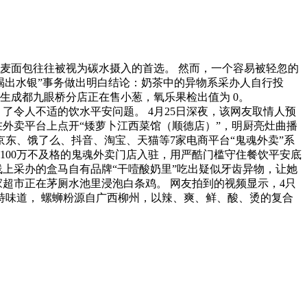
麦面包往往被视为碳水摄入的首选。 然而，一个容易被轻忽的
喝出水银”事务做出明白结论：奶茶中的异物系采办人自行投
生成都九眼桥分店正在售小葱，氧乐果检出值为 0。
车时，了令人不适的饮水平安问题。 4月25日深夜，该网友取情人预
在外卖平台上点开“矮萝卜江西菜馆（顺德店）”，明厨亮灶曲播
京东、饿了么、抖音、淘宝、天猫等7家电商平台“鬼魂外卖”系
越100万不及格的鬼魂外卖门店入驻，用严酷门槛守住餐饮平安底
线上采办的盒马自有品牌“干噎酸奶里”吃出疑似牙齿异物，让她
家超市正在茅厕水池里浸泡白条鸡。 网友拍到的视频显示，4只
特味道， 螺蛳粉源自广西柳州，以辣、爽、鲜、酸、烫的复合