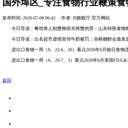
国外埠区_专注食物行业鞭策食
发布时间: 2026-07-08 06:42 作者: J9旗舰厅·官方网站
今日导读：餐馆将人制蟹柳假充烤蟹肉受；山东特医食物财产加快
今日导读：出名超市虚假宣传牛奶被罚；赤藓糖醇会激发血栓？
进出口食物一周（6。22-6。26）看点2026年6月输日食
进出口食物一周（6。29-7。3）看点2026年6月美国FD
返回
关于我们
食品安全资讯
食品安全知识