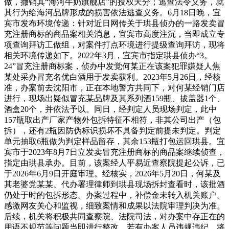
做，撤销其“海河牛奶旗舰店”的授权天分；逃查法令义务，就
其行为给海河品牌形成的损害依法逃查义务。6月18日晚，宜
宾市发布环境传递：针对近日网传关于珙县侦办的一路发卖冒
充注册商标的商品案相关消息，宜宾市高度注沉，当即成立专
项查询拜访工做组，对案件打点环境进行提级查询拜访，现将
相关环境传递如下。2022年3月，宜宾市指定珙县侦办“3。
24”冒充注册商标案，侦办中发觉何某正在该案犯罪嫌疑人焦
某处采办冒充名优白酒用于发卖获利。2023年5月26日，经核
准，办案前去沈阳市，正在本地警方共同下，对何某经销门店
进行，现场出疑似冒充某品牌及其系列酒159瓶、拔盖器1个、
酒盒20个，并依法予以。同日，经判定人员现场判定，此中
157瓶取出产厂家产物外包拆特征不相符，非其公司出产（包
拆），还有2瓶因防伪标识损坏不具备判定前提未判定。判定
单元抽取6瓶做为判定样品留存，其余153瓶打包运回珙县。宜
宾市于2023年8月7日立发卖冒充注册商标的商品案继续侦查，
指定由珙县承办。目前，该案经人平易近查察院提起公诉，已
于2026年6月9日开庭审理。经核实，2026年5月20日，何某及
其老婆党某某、代办署理律师到珙县现场拆封查看时，该批酒
仍处于时的包拆形态。办案过程中，补偿金未转入机关账户。
感激网友关心和监视，细致案情和成果以法院审理判决为准。
后续，机关将积极共同查察院、法院司法，对办案中存正在的
用语不规范等问题当即进行整改，若有办案人员违规违纪，将