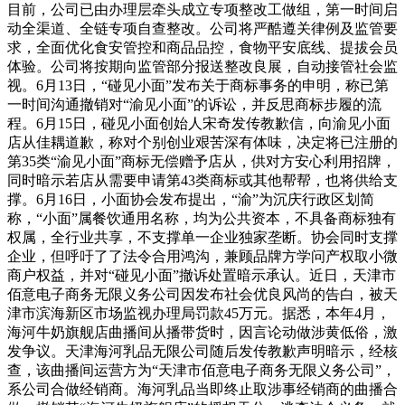
目前，公司已由办理层牵头成立专项整改工做组，第一时间启
动全渠道、全链专项自查整改。公司将严酷遵关律例及监管要
求，全面优化食安管控和商品品控，食物平安底线、提拔会员
体验。公司将按期向监管部分报送整改良展，自动接管社会监
视。6月13日，“碰见小面”发布关于商标事务的申明，称已第
一时间沟通撤销对“渝见小面”的诉讼，并反思商标步履的流
程。6月15日，碰见小面创始人宋奇发传教歉信，向渝见小面
店从佳耦道歉，称对个别创业艰苦深有体味，决定将已注册的
第35类“渝见小面”商标无偿赠予店从，供对方安心利用招牌，
同时暗示若店从需要申请第43类商标或其他帮帮，也将供给支
撑。6月16日，小面协会发布提出，“渝”为沉庆行政区划简
称，“小面”属餐饮通用名称，均为公共资本，不具备商标独有
权属，全行业共享，不支撑单一企业独家垄断。协会同时支撑
企业，但呼吁了了法令合用鸿沟，兼顾品牌方学问产权取小微
商户权益，并对“碰见小面”撤诉处置暗示承认。近日，天津市
佰意电子商务无限义务公司因发布社会优良风尚的告白，被天
津市滨海新区市场监视办理局罚款45万元。据悉，本年4月，
海河牛奶旗舰店曲播间从播带货时，因言论动做涉黄低俗，激
发争议。天津海河乳品无限公司随后发传教歉声明暗示，经核
查，该曲播间运营方为“天津市佰意电子商务无限义务公司”，
系公司合做经销商。海河乳品当即终止取涉事经销商的曲播合