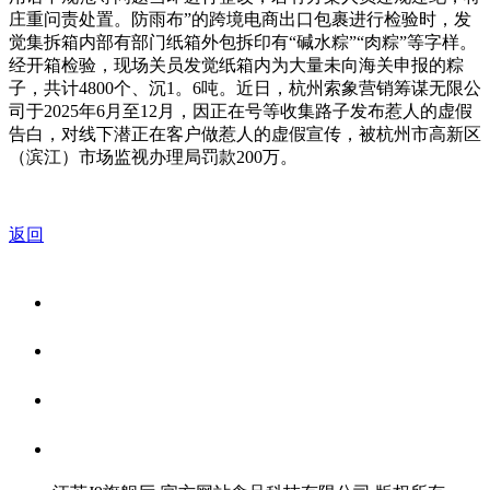
庄重问责处置。防雨布”的跨境电商出口包裹进行检验时，发
觉集拆箱内部有部门纸箱外包拆印有“碱水粽”“肉粽”等字样。
经开箱检验，现场关员发觉纸箱内为大量未向海关申报的粽
子，共计4800个、沉1。6吨。近日，杭州索象营销筹谋无限公
司于2025年6月至12月，因正在号等收集路子发布惹人的虚假
告白，对线下潜正在客户做惹人的虚假宣传，被杭州市高新区
（滨江）市场监视办理局罚款200万。
返回
关于我们
食品安全资讯
食品安全知识
联系我们