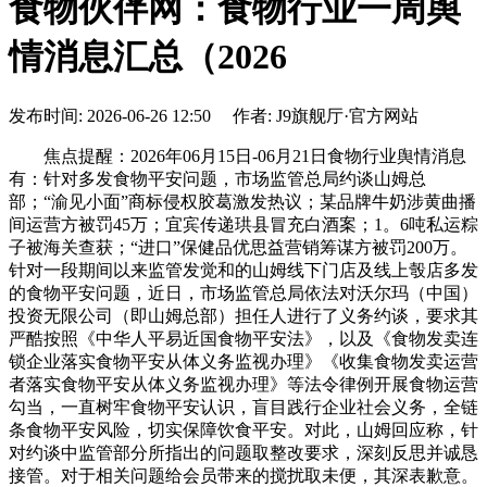
食物伙伴网：食物行业一周舆
情消息汇总（2026
发布时间: 2026-06-26 12:50 作者: J9旗舰厅·官方网站
焦点提醒：2026年06月15日-06月21日食物行业舆情消息
有：针对多发食物平安问题，市场监管总局约谈山姆总
部；“渝见小面”商标侵权胶葛激发热议；某品牌牛奶涉黄曲播
间运营方被罚45万；宜宾传递珙县冒充白酒案；1。6吨私运粽
子被海关查获；“进口”保健品优思益营销筹谋方被罚200万。
针对一段期间以来监管发觉和的山姆线下门店及线上彀店多发
的食物平安问题，近日，市场监管总局依法对沃尔玛（中国）
投资无限公司（即山姆总部）担任人进行了义务约谈，要求其
严酷按照《中华人平易近国食物平安法》，以及《食物发卖连
锁企业落实食物平安从体义务监视办理》《收集食物发卖运营
者落实食物平安从体义务监视办理》等法令律例开展食物运营
勾当，一直树牢食物平安认识，盲目践行企业社会义务，全链
条食物平安风险，切实保障饮食平安。对此，山姆回应称，针
对约谈中监管部分所指出的问题取整改要求，深刻反思并诚恳
接管。对于相关问题给会员带来的搅扰取未便，其深表歉意。