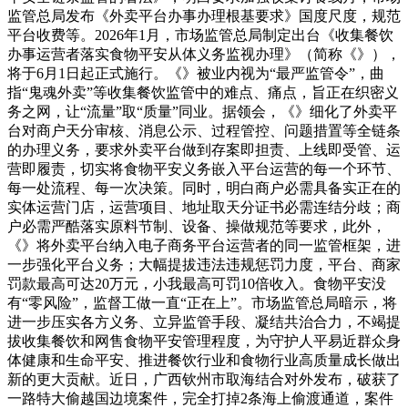
监管总局发布《外卖平台办事办理根基要求》国度尺度，规范
平台收费等。2026年1月，市场监管总局制定出台《收集餐饮
办事运营者落实食物平安从体义务监视办理》（简称《》），
将于6月1日起正式施行。《》被业内视为“最严监管令”，曲
指“鬼魂外卖”等收集餐饮监管中的难点、痛点，旨正在织密义
务之网，让“流量”取“质量”同业。据领会，《》细化了外卖平
台对商户天分审核、消息公示、过程管控、问题措置等全链条
的办理义务，要求外卖平台做到存案即担责、上线即受管、运
营即履责，切实将食物平安义务嵌入平台运营的每一个环节、
每一处流程、每一次决策。同时，明白商户必需具备实正在的
实体运营门店，运营项目、地址取天分证书必需连结分歧；商
户必需严酷落实原料节制、设备、操做规范等要求，此外，
《》将外卖平台纳入电子商务平台运营者的同一监管框架，进
一步强化平台义务；大幅提拔违法违规惩罚力度，平台、商家
罚款最高可达20万元，小我最高可罚10倍收入。食物平安没
有“零风险”，监督工做一直“正在上”。市场监管总局暗示，将
进一步压实各方义务、立异监管手段、凝结共治合力，不竭提
拔收集餐饮和网售食物平安管理程度，为守护人平易近群众身
体健康和生命平安、推进餐饮行业和食物行业高质量成长做出
新的更大贡献。近日，广西钦州市取海结合对外发布，破获了
一路特大偷越国边境案件，完全打掉2条海上偷渡通道，案件