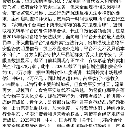
费者权益，但未采纳需要办法；7家电商平台代表人和食物平
安总监，负有食物平安办理义务，但未全面履行相关岗亭职
责。市场监管总局称，上述行为严沉违反相关法令律例的要
求。案件启动查询拜访后，该局第一时间责成电商平台立行立
改，7家电商平台均已下架未经审核的相关“鬼魂店肆”，遏制
取相关转单平台的餐饮转单合做。长江商报记者领会到，这是
自2015年修订食物平安法以来，面向电商平台开出的最大金额
罚单，矛头曲指平台“鬼魂外卖”违法行为，出加强线上食物平
安监管的明显信号：线上不是法外之地，平台不克不及只赔本
不“守门”，各方应配合守护人平易近群众“舌尖上的平安”。天
眼查数据显示，截至目前我国现存正在业、存续形态的外卖相
关企业超378万家，此中，2026年截至目前新增注册相关企业
约10。7万余家；据中国餐饮业年度演讲，我国外卖市场规模
估计冲破1。4万亿元，同比增速超10%，占餐饮行业总收入
24%摆布，成为行业主要的增加极。但食物平安大过天，流量
再大、规模再广，食物平安红线不成跨越。为督促电商平台落
实食物平安从体义务，规范运营行为，消费者权益，推进新业
态健康成长，近年来，监管部分纵深推进平台范畴凸起问题整
治，出力完美轨制扶植、加大执度、立异监管体例，持续净化
行业生态，切实消费者和运营者的权益，鞭策平台经济规范健
康成长。2025年3月，中办、国办印发《关于进一步强化食物
平安全链条监管的看法》，明白要求加强收集订餐线月，市场