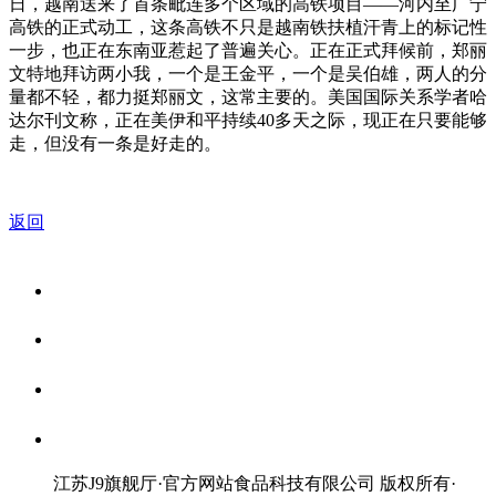
日，越南送来了首条毗连多个区域的高铁项目——河内至广宁
高铁的正式动工，这条高铁不只是越南铁扶植汗青上的标记性
一步，也正在东南亚惹起了普遍关心。正在正式拜候前，郑丽
文特地拜访两小我，一个是王金平，一个是吴伯雄，两人的分
量都不轻，都力挺郑丽文，这常主要的。美国国际关系学者哈
达尔刊文称，正在美伊和平持续40多天之际，现正在只要能够
走，但没有一条是好走的。
返回
关于我们
食品安全资讯
食品安全知识
联系我们
江苏J9旗舰厅·官方网站食品科技有限公司 版权所有
·