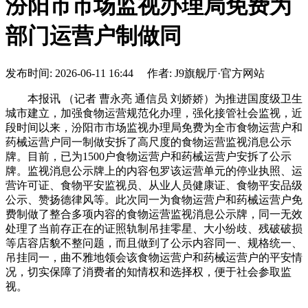
汾阳市市场监视办理局免费为
部门运营户制做同
发布时间: 2026-06-11 16:44 作者: J9旗舰厅·官方网站
本报讯 （记者 曹永亮 通信员 刘娇娇）为推进国度级卫生
城市建立，加强食物运营规范化办理，强化接管社会监视，近
段时间以来，汾阳市市场监视办理局免费为全市食物运营户和
药械运营户同一制做安拆了高尺度的食物运营监视消息公示
牌。目前，已为1500户食物运营户和药械运营户安拆了公示
牌。监视消息公示牌上的内容包罗该运营单元的停业执照、运
营许可证、食物平安监视员、从业人员健康证、食物平安品级
公示、赞扬德律风等。此次同一为食物运营户和药械运营户免
费制做了整合多项内容的食物运营监视消息公示牌，同一无效
处理了当前存正在的证照轨制吊挂零星、大小纷歧、残破破损
等店容店貌不整问题，而且做到了公示内容同一、规格统一、
吊挂同一，曲不雅地领会该食物运营户和药械运营户的平安情
况，切实保障了消费者的知情权和选择权，便于社会参取监
视。