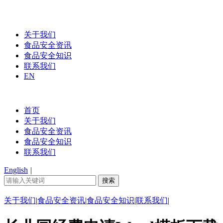
关于我们
食品安全资讯
食品安全知识
联系我们
EN
首页
关于我们
食品安全资讯
食品安全知识
联系我们
English
|
关于我们
|
食品安全资讯
|
食品安全知识
|
联系我们
|