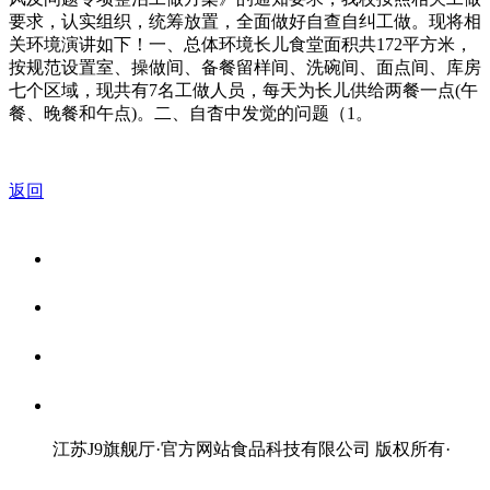
要求，认实组织，统筹放置，全面做好自查自纠工做。现将相
关环境演讲如下！一、总体环境长儿食堂面积共172平方米，
按规范设置室、操做间、备餐留样间、洗碗间、面点间、库房
七个区域，现共有7名工做人员，每天为长儿供给两餐一点(午
餐、晚餐和午点)。二、自杳中发觉的问题（1。
返回
关于我们
食品安全资讯
食品安全知识
联系我们
江苏J9旗舰厅·官方网站食品科技有限公司 版权所有
·
网站地图