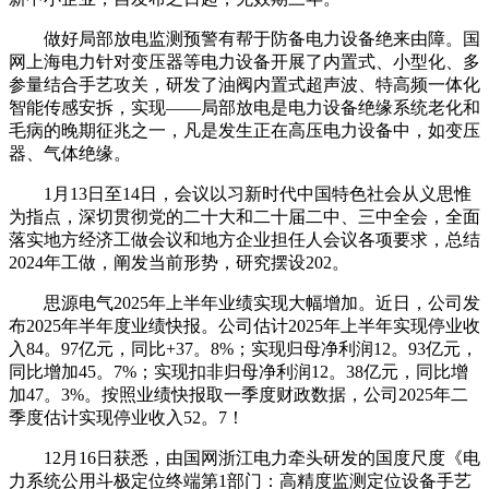
做好局部放电监测预警有帮于防备电力设备绝来由障。国
网上海电力针对变压器等电力设备开展了内置式、小型化、多
参量结合手艺攻关，研发了油阀内置式超声波、特高频一体化
智能传感安拆，实现——局部放电是电力设备绝缘系统老化和
毛病的晚期征兆之一，凡是发生正在高压电力设备中，如变压
器、气体绝缘。
1月13日至14日，会议以习新时代中国特色社会从义思惟
为指点，深切贯彻党的二十大和二十届二中、三中全会，全面
落实地方经济工做会议和地方企业担任人会议各项要求，总结
2024年工做，阐发当前形势，研究摆设202。
思源电气2025年上半年业绩实现大幅增加。近日，公司发
布2025年半年度业绩快报。公司估计2025年上半年实现停业收
入84。97亿元，同比+37。8%；实现归母净利润12。93亿元，
同比增加45。7%；实现扣非归母净利润12。38亿元，同比增
加47。3%。按照业绩快报取一季度财政数据，公司2025年二
季度估计实现停业收入52。7！
12月16日获悉，由国网浙江电力牵头研发的国度尺度《电
力系统公用斗极定位终端第1部门：高精度监测定位设备手艺