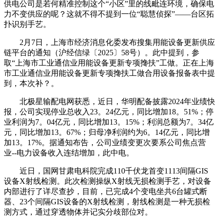
供电公司是若何精准控制这个“小区”里的线毗连环境，确保电
力不变供应的呢？这就不得不提到一位“聪慧侦探”——台区拓
扑识别手艺。
2月7日，上海市经济消息化委发布搜集用能设备更新供应
链平台的通知（沪经信绿〔2025〕58号）。此中提到，参
取“上海市工业通信业用能设备更新专项搀扶”工做。正在上海
市工业通信业用能设备更新专项搀扶工做合用设备报备表中提
到，本次补？。
北极星输配电网获悉，近日，华明配备披露2024年业绩快
报，公司实现停业总收入23。24亿元，同比增加18。51%；停
业利润为7。04亿元，同比增加13。15%；利润总额为7。34亿
元，同比增加13。67%；归母净利润约为6。14亿元，同比增
加13。17%。据通知布告，公司业绩变更次要系公司焦点营
业--电力设备收入连结增加，此中电。
近日，国网甘肃电科院完成110千伏龙首变1113间隔GIS
设备X射线检测。此次检测操纵X射线无损检测手艺，对设备
内部进行了详尽查抄，目前，已完成4个变电坐共6台罐式断
器、23个间隔GIS设备的X射线检测，射线检测是一种无损检
测方式，通过穿透物体并记实分歧部位对。