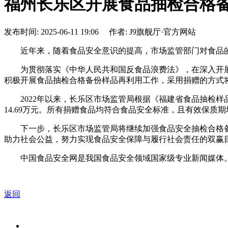
福州长乐区开展食品抽检合格
发布时间: 2025-06-11 19:06 作者: J9旗舰厅·官方网站
近年来，随着食品安全意识的提高，市场监管部门对食品的
为贯彻落实《中华人民共和国反食品浪费法》，在深入开展学
积极开展食品抽检合格备份样品再利用工作，采用捐赠的方式
2022年以来，长乐区市场监管局根据《福建省食品抽检样品
14.69万元。所有捐赠食品均符合食品安全标准，且有效保质
下一步，长乐区市场监管局将继续加强食品安全抽检合格备份
助力社会公益，努力实现食品安全保障与履行社会责任的双赢
中国食品安全网是我国食品安全领域国家级专业新闻媒体。
返回
关于我们