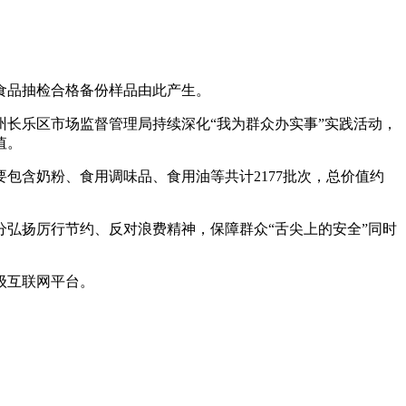
食品抽检合格备份样品由此产生。
长乐区市场监督管理局持续深化“我为群众办实事”实践活动，
值。
包含奶粉、食用调味品、食用油等共计2177批次，总价值约
弘扬厉行节约、反对浪费精神，保障群众“舌尖上的安全”同时
级互联网平台。