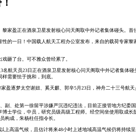
警！
黎家盈正在酒泉卫星发射核心问天阁取中外记者集体碰头。首位
性的一日！中国载人航天工程办公室发布，来自的载荷专家黎家
戏砸了台。可不雅众曾经累了。
组3名航天员23日正在酒泉卫星发射核心问天阁取中外记者集体
同样需要怯于挑和，到底。
家盈逐梦太空谢妞、奚天麒、郭辛5月23日，神舟二十三号航
、副、处第一徐留平涉嫌严沉违纪违法，目前正接管地方纪委国
办理学博士学位，中员，研究员级高级工程师。经空间坐使用取成
天员构成，朱杨柱任指令长。
以上高温气候，且估计将来48小时上述地域高温气候仍将持续呈