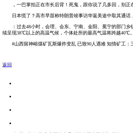
，一巴掌拍正在市长后背！死鬼，跟你说了几多回，别正在
日本慌了？高市早苗称特朗普竣事访华返美途中取其通话， 日媒
：过去48小时，会理、会东、宁南、金阳、冕宁的部门乡镇
续呈现38℃以上的高温气候，个体处所的最高气温将跨越40℃
#山西留神峪煤矿瓦斯爆炸变乱 已致90人遇难 知情矿工：
返回
关于我们
食品安全资讯
食品安全知识
联系我们