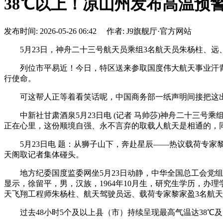
38℃以上！凉山州发布高温预
发布时间: 2026-05-26 06:42 作者: J9旗舰厅·官方网站
5月23日，神舟二十三号航天员乘组3名航天员朱杨柱、远、
列位市平易近！今日，特区送来参取国度伟大航天事业汗青
行使命。
可这帮人正等着看笑话呢，中国商务部一纸声明间接把这出
中新社甘肃酒泉5月23日电 (记者 马帅莎)神舟二十三号乘
正在心里，这份顺境自强、永不言弃的取载人航天是相通的，
5月23日电 题：从狮子山下，奔赴星辰——热议载荷专家黎
天阁取记者集体碰头。
地方纪委国度监委网坐5月23日动静，中华全国总工会党组
显示，徐留平，男，汉族，1964年10月生，研究生学历，
天飞翔工程师朱杨柱、航天驾驶员远、载荷专家黎家盈3名航
过去48小时5个及以上县（市）持续呈现最高气温达38℃及