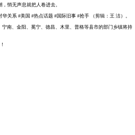
潮，悄无声息就把人卷进去。
 #美国 #热点话题 #国际旧事 #抢手 （剪辑：王 洁）。
、宁南、金阳、冕宁、德昌、木里、普格等县市的部门乡镇将持
罚！