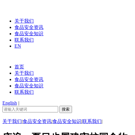
关于我们
食品安全资讯
食品安全知识
联系我们
EN
首页
关于我们
食品安全资讯
食品安全知识
联系我们
English
|
关于我们
|
食品安全资讯
|
食品安全知识
|
联系我们
|