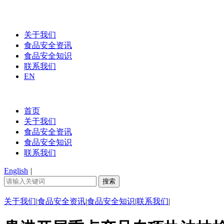
关于我们
食品安全资讯
食品安全知识
联系我们
EN
首页
关于我们
食品安全资讯
食品安全知识
联系我们
English
|
关于我们
|
食品安全资讯
|
食品安全知识
|
联系我们
|