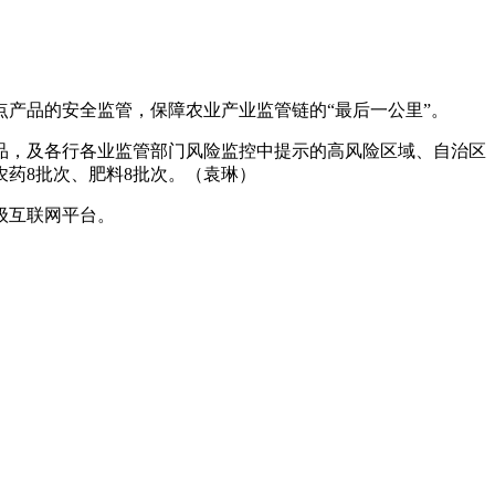
产品的安全监管，保障农业产业监管链的“最后一公里”。
品，及各行各业监管部门风险监控中提示的高风险区域、自治区
农药8批次、肥料8批次。（袁琳）
级互联网平台。