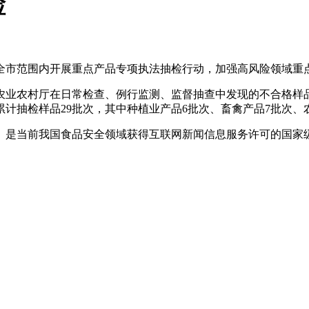
检
全市范围内开展重点产品专项执法抽检行动，加强高风险领域重点
农业农村厅在日常检查、例行监测、监督抽查中发现的不合格样
计抽检样品29批次，其中种植业产品6批次、畜禽产品7批次、
是当前我国食品安全领域获得互联网新闻信息服务许可的国家