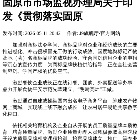
固原市市场监视办理局关于印
发《贯彻落实固原
发布时间: 2026-05-11 20:42 作者: J9旗舰厅·官方网站
加强对商标法令学问、商标品牌对企业和经济成长的主要
推进感化、冲击侵权冒充工做的行动成效、国度地舆标记产物
及驰（著）名商标品牌的成功经验、守合同沉信用企业的申报
等沉点的宣传力度，为商标品牌扶植供给指导，正在全社会营
制卑沉、学问产权的优良空气。
激励餐饮企业成长正在线订餐、团购、外卖配送等办事，
鼎力开展食物平安示范先辈建立、“明厨亮灶”工做。
激励通过自建或操纵国内出名电子商务平台，筹建农产物
网上商城，实现线上线下融合成长，让农村居平易近共享数字
化糊口。
依托相关培育机构及企业自从开展的员工质量品牌本质教
育，培育质量品牌。激励企业质量办理人员积极参取高档院校
开设的质量品牌相关课程培训，培育品牌建立、推广、等专业