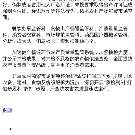
好、伪制或者冒用他人厂名厂址、未按要求取得出产许可证或
强制性认证、标识欺诈等违法行为，拓宽农村产物消费市场空
间。
餐饮办事监管科、食物出产畅通监管科、产质量量监管
科、消费者权益科、市场规范监管科、药品医疗器械监管科、
分析法律大队、消息核心、查验检测核心？。
加速健全畅通环节农产质量量监管系统，加督抽检力度，
并公示抽检成果，对抽检不及格的农产物依法查处，全面提拔
农产质量量平安品级，满脚更多消费者需求。
开展农村商贸市场专项整治和“农资打假三下乡”步履，以
农资、建材、食物及纺织服拆为沉点，深切开展“质检利剑”打
假步履和“双打”步履，严查坑农害农质量违法案件。
返回
关于我们