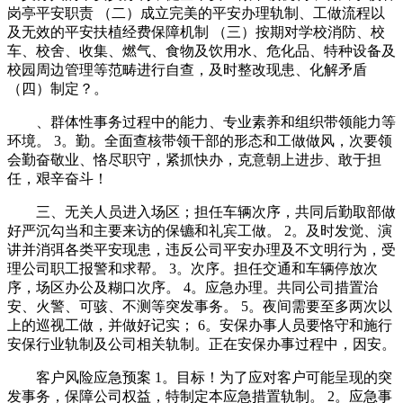
岗亭平安职责 （二）成立完美的平安办理轨制、工做流程以
及无效的平安扶植经费保障机制 （三）按期对学校消防、校
车、校舍、收集、燃气、食物及饮用水、危化品、特种设备及
校园周边管理等范畴进行自查，及时整改现患、化解矛盾
（四）制定？。
、群体性事务过程中的能力、专业素养和组织带领能力等
环境。 3。勤。全面查核带领干部的形态和工做做风，次要领
会勤奋敬业、恪尽职守，紧抓快办，克意朝上进步、敢于担
任，艰辛奋斗！
三、无关人员进入场区；担任车辆次序，共同后勤取部做
好严沉勾当和主要来访的保镳和礼宾工做。 2。及时发觉、演
讲并消弭各类平安现患，违反公司平安办理及不文明行为，受
理公司职工报警和求帮。 3。次序。担任交通和车辆停放次
序，场区办公及糊口次序。 4。应急办理。共同公司措置治
安、火警、可骇、不测等突发事务。 5。夜间需要至多两次以
上的巡视工做，并做好记实； 6。安保办事人员要恪守和施行
安保行业轨制及公司相关轨制。正在安保办事过程中，因安。
客户风险应急预案 1。目标！为了应对客户可能呈现的突
发事务，保障公司权益，特制定本应急措置轨制。 2。应急事