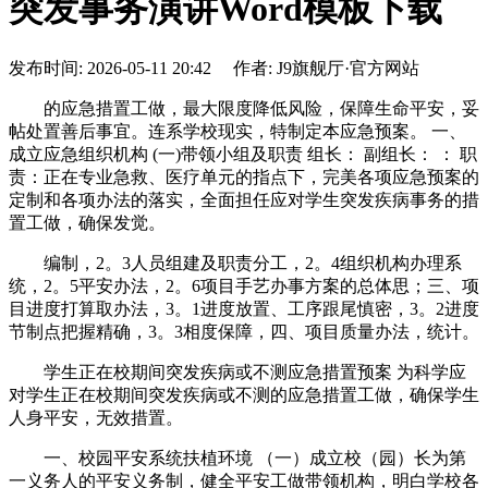
突发事务演讲Word模板下载
发布时间: 2026-05-11 20:42 作者: J9旗舰厅·官方网站
的应急措置工做，最大限度降低风险，保障生命平安，妥
帖处置善后事宜。连系学校现实，特制定本应急预案。 一、
成立应急组织机构 (一)带领小组及职责 组长： 副组长： ： 职
责：正在专业急救、医疗单元的指点下，完美各项应急预案的
定制和各项办法的落实，全面担任应对学生突发疾病事务的措
置工做，确保发觉。
编制，2。3人员组建及职责分工，2。4组织机构办理系
统，2。5平安办法，2。6项目手艺办事方案的总体思；三、项
目进度打算取办法，3。1进度放置、工序跟尾慎密，3。2进度
节制点把握精确，3。3相度保障，四、项目质量办法，统计。
学生正在校期间突发疾病或不测应急措置预案 为科学应
对学生正在校期间突发疾病或不测的应急措置工做，确保学生
人身平安，无效措置。
一、校园平安系统扶植环境 （一）成立校（园）长为第
一义务人的平安义务制，健全平安工做带领机构，明白学校各