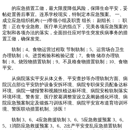
的应急措置工做，最大限度降低风险，保障生命平安，妥
帖处置善后事宜。连系学校现实，特制定本应急预案。 一、
成立应急组织机构 (一)带领小组及职责 组长： 副组长： ： 职
责：正在专业急救、医疗单元的指点下，完美各项应急预案的
定制和各项办法的落实，全面担任应对学生突发疾病事务的措
置工做，确保发觉。
轨制；4。食物运营过程取 节制轨制；5。运营场合卫生
办理轨制；6。进货检验和检验记度；7。食物 储存办理轨
制；8。烧毁物措置轨制；9。不及格食物措置轨制；10、食物
平安。
从病院落实平安从体义务、平安查抄等办理轨制方面、病
院沉点部位平安防护设备安拆环境、病院专职保安员配备达标
环境、病院一键报警和视频扶植达标环境、病院安检轨制落实
环境环境、警务室、医疗胶葛调整室设立及阐扬感化环境、病
院应急预案制定及锻炼习训练环境、病院平安宣布道育培训环
境、警医联动措置机制、涉医！
轨制 3。6。4应急救援轨制 3。6。5应急救援预案 3。6。
5。1消防应急救援预案 3。6。2出产平安变乱应急措置轨制