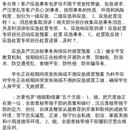
务分类！客户应急事务包罗但不限于突发性赞扬、告急请求、
严沉变乱等客户关心 的事务。按照事务的性质、环境和风险
程度，划分为一级应急、二级应急和应急。 3。应急处置流
程！ a。消息收集取演讲！相关部分担任收集应急事务消息，
并及时演讲给应急处置专班。 b。应急响应取协调！应急处置
专班担任启动应急预案，处置 应急事务。 C。处置取反馈！
应急处置专班担任处置进展，及时？。
应急及严沉涉校事务舆情应对措置预案 （五）健全平安
教育机制。按期组织正在校师生开展防火警、防触电、防溺
水、防交通变乱、食物平安、防性侵、防诈骗等各。
学生正在校期间突发疾病或不测应急措置预案 为科学应
对学生正在校期间突发疾病或不测的应急措置工做，确保学生
人身平安，无效措置。
：次要包罗“德能勤绩廉”五个方面： 1。德。把尺度放正
在第一位，全面查核带领干部的质量和操行，沉点查核带领干
部的定力、担任、自律及鞭策从题教育的开展和取得的成效等
环境；苦守忠实诚恳、正派，恪守社会私德、职业、家庭美德
和小我道德等环境。 2。能。全面查核带领干部履职尽责出格
是应对。