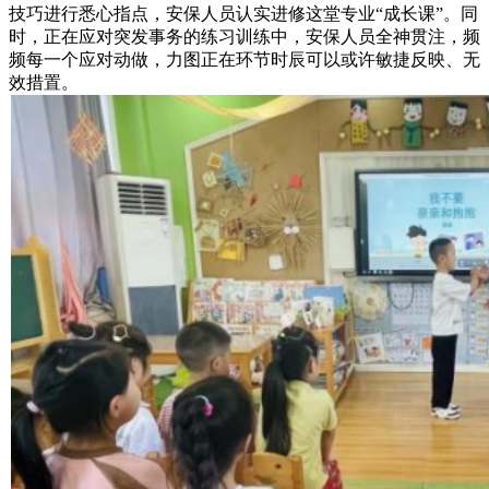
技巧进行悉心指点，安保人员认实进修这堂专业“成长课”。同
时，正在应对突发事务的练习训练中，安保人员全神贯注，频
频每一个应对动做，力图正在环节时辰可以或许敏捷反映、无
效措置。