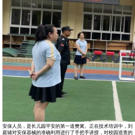
安保人员，是长儿园平安的第一道樊篱。正在技术培训中，刘
庭辅对安保器械的准确利用进行了手把手讲授，对校园巡查的